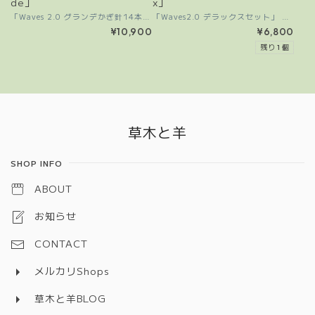
de」
x」
「Waves 2.0 グランデかぎ針14本セット」 2.0mm～12mmのアルミ製かぎ針が14本の贅沢なセットです。 なめらかなアルミニウム製かぎ針は、快適なかぎ針編みを可能にします。 人間工学に基づいてデザインされたカラフルなラバーハンドルは、手にしっくりとなじみます。 持ち手はサイズごとに色が異なり、識別と整理が簡単です。 幅広いプロジェクトに対応するサイズが揃っているので、かぎ針編みを始めたばかりの初心者の方も高品質な道具をお探しの経験豊富な方にも最適です。 【セット内容】 ・ファブリックケース ・かぎ針14本 サイズ 2.0mm(JP2/0号) 2.5mm(JP4/0号) 3.0mm(JP5/0号) 3.5mm(JP6/0号) 4.0mm(JP7/0号) 4.5mm(JP7.5/0号) 5.0mm(JP8/0号) 5.5mm(JP9/0号) 6.0mm(JP10/0号) 7.0mm(JP ジャンボ7mm) 8.0mm(JP ジャンボ8mm) 9.0mm(JP ジャンボ9mm) 10.00mm(JP ジャンボ10mm) 12.00mm(JP ジャンボ12mm)
「Waves2.0 デラックスセット」 2.0～6.0mmのアルミ製かぎ針が9本セットです。 なめらかなアルミニウム製かぎ針は、快適なかぎ針編みを可能にします。 人間工学に基づいてデザインされたカラフルなラバーハンドルは、手にしっくりとなじみます。 持ち手はサイズごとに色が異なり、識別と整理が簡単です。 幅広いプロジェクトに対応する人気のサイズが揃っているので、かぎ針編みを始めたばかりの初心者の方も高品質な道具をお探しの経験豊富なクラフトマンにも最適です。 【セット内容】 ・ファブリックケース ・かぎ針9本 サイズ（JPサイズは目安です） 2.0mm(JP2/0号) 2.5mm(JP4/0号) 3.0mm(JP5/0号) 3.5mm(JP6/0号) 4.0mm(JP7/0号) 4.5mm(JP7.5/0号) 5.0mm(JP8/0号) 5.5mm(JP9/0号) 6.0mm(JP10/0号)
¥10,900
¥6,800
残り 1 個
Information
草木と羊
SHOP INFO
ABOUT
お知らせ
CONTACT
メルカリShops
草木と羊BLOG