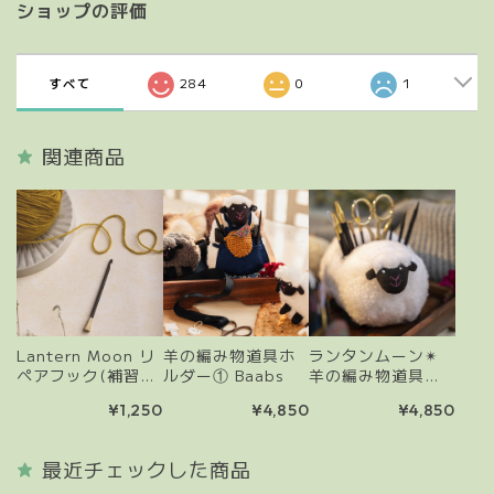
ショップの評価
すべて
284
0
1
関連商品
Lantern Moon リ
羊の編み物道具ホ
ランタンムーン✴︎
ペアフック(補習用
ルダー① Baabs
羊の編み物道具ホ
かぎ針)
ルダー② Sherpa
¥1,250
¥4,850
¥4,850
最近チェックした商品