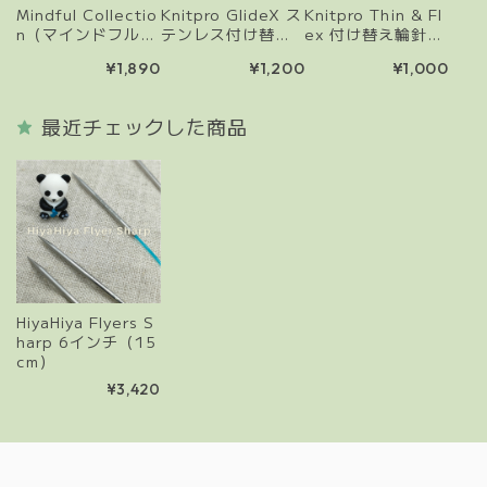
Mindful Collectio
Knitpro GlideX ス
Knitpro Thin & Fl
n（マインドフルコ
テンレス付け替え
ex 付け替え輪針用
レクション）両先
輪針固定式コード
回転式ケーブル(56
¥1,890
¥1,200
¥1,000
針 15cm（5本組）
(56cm/80cmの輪
cm/80cmの輪を作
｜2.0ｍｍ~3.00m
を作るコード)
るコード)
m
最近チェックした商品
HiyaHiya Flyers S
harp 6インチ（15
cm）
¥3,420
Information