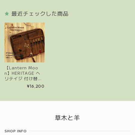
(エボニー木製/5本
セット/編み物道
最近チェックした商品
具)
【Lantern Moo
n】HERITAGE ヘ
リテイジ 付け替え
式輪針セット 4イ
¥16,200
ンチ (針先5本セッ
ト/編み物道具)
Information
草木と羊
SHOP INFO