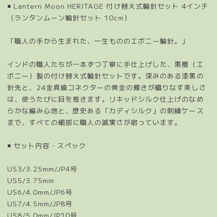
◾️ Lantern Moon HERITAGE 付け替え式輪針セット 4インチ
（ランタンムーン輪針セット 10cm）
「職人の手から生まれた、一生もののエボニー輪針。」
インドの職人たちが一本ずつ丁寧に手仕上げした、黒檀（エ
ボニー）製の付け替え式輪針セットです。深みのある漆黒の
針先と、24金真鍮コネクターの黄金の輝きが織りなす美しさ
は、使うたびに目を惹きます。リキッドシルク仕上げのなめ
らかな編み心地と、歴史ある「カディシルク」の刺繍ケース
まで、すべての細部に職人の誠実さが宿っています。
◾️ セット内容・スペック
US3/3.25mm/JP4号
US5/3.75mm
US6/4.0mm/JP6号
US7/4.5mm/JP8号
US8/5.0mm/JP10号