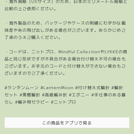
・海外規格（USサイズ）のため、日本のミリメートル規格と
比較の上ご使用ください。
・海外製品のため、パッケージやケースの刺繍にわずかな個
体差や糸の飛び出しがある場合がございます。あらかじめご
了承のうえご購入ください。
・コードは、ニットプロ、Mindful CollectionやLYKKEの商
品と同じ形状ですが不具合がある場合付け替え不可の場合も
ございます。お手元のコードと付け替えができない場合もご
ざいますのでご了承ください。
#ランタンムーン #LanternMoon #付け替え式輪針 #輪針
セット #黒檀輪針 #高級編み針 #エボニー #手仕事のある暮
らし #編み物セラピー #ニットプロ
この商品をアプリで見る