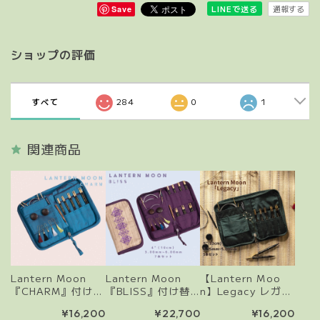
通報する
LINEで送る
Save
ショップの評価
すべて
284
0
1
関連商品
Lantern Moon
Lantern Moon
【Lantern Moo
『CHARM』付け替
『BLISS』付け替
n】Legacy レガ
え輪針セット
え輪針セット
シー 付け替え式輪
¥16,200
¥22,700
¥16,200
針セット 5インチ