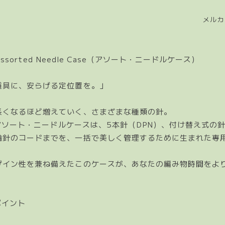
メルカ
ro Assorted Needle Case（アソート・ニードルケース）
道具に、安らげる定位置を。」
長くなるほど増えていく、さまざまな種類の針。
oのアソート・ニードルケースは、5本針（DPN）、付け替え式の
輪針のコードまでを、一括で美しく管理するために生まれた専
。
ザイン性を兼ね備えたこのケースが、あなたの編み物時間をよ
ポイント