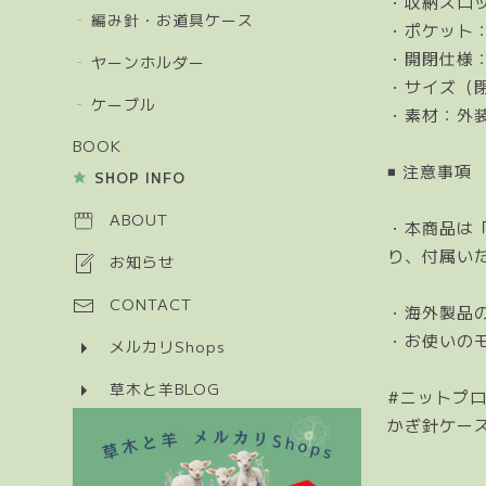
・収納スロ
編み針・お道具ケース
・ポケット
・開閉仕様
ヤーンホルダー
・サイズ（閉
ケーブル
・素材：外装
BOOK
◾️ 注意事項
SHOP INFO
ABOUT
・本商品は
り、付属い
お知らせ
CONTACT
・海外製品
・お使いの
メルカリShops
草木と羊BLOG
#ニットプロ 
かぎ針ケース