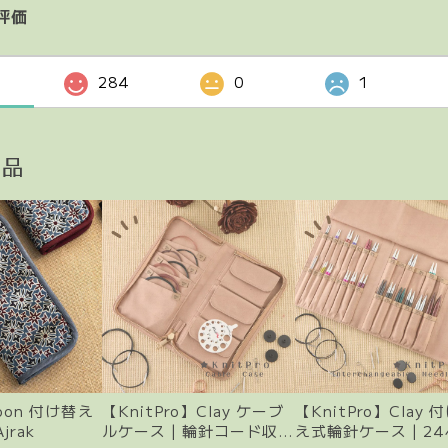
評価
284
0
1
商品
Moon 付け替え
【KnitPro】Clay ケーブ
【KnitPro】Clay 
jrak
ルケース | 輪針コード収納
え式輪針ケース | 2