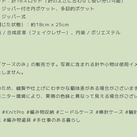
ット：計16スロット（針の太さに合わせて使い分け可能）
：ジッパー付き内ポケット、多目的ポケット
：ジッパー式
じた状態）：約18cm × 25cm
 / 合成皮革（フェイクレザー）、内装 / ポリエステル
「ケースのみ」の販売です。写真に含まれる針や小物は使用イ
たしません。
のため、縫製や仕上げにわずかな個体差がある場合がございま
モニター環境により、実際の色味と異なって見える場合がござ
#KnitPro #編み物収納 #ニードルケース #棒針ケース #輪
 #編み物道具 #手仕事のある暮らし