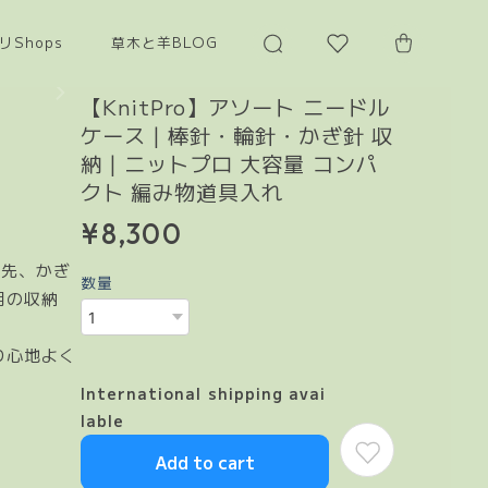
リShops
草木と羊BLOG
【KnitPro】アソート ニードル
ケース | 棒針・輪針・かぎ針 収
納 | ニットプロ 大容量 コンパ
クト 編み物道具入れ
¥8,300
針先、かぎ
数量
用の収納
り心地よく
International shipping avai
lable
Add to cart