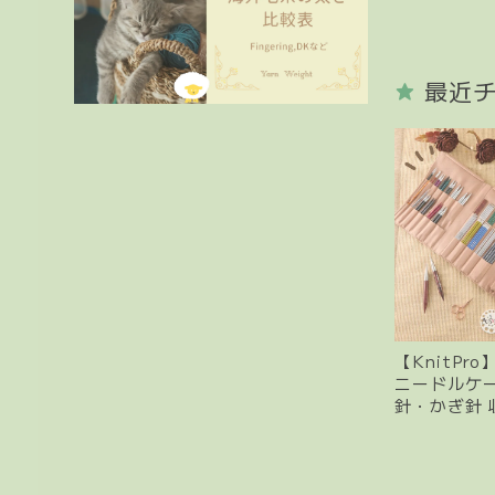
最近
【KnitPr
ニードルケー
針・かぎ針 収
プロ 大容量
み物道具入