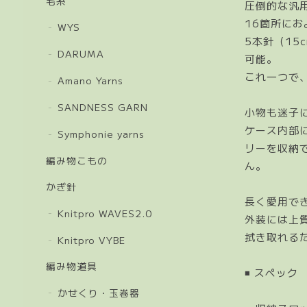
毛糸
圧倒的な汎
16箇所に
WYS
5本針（15
DARUMA
可能。
これ一つで
Amano Yarns
SANDNESS GARN
小物も迷子
ケース内部
Symphonie yarns
リーを収納
編み物こもの
ん。
かぎ針
長く愛用で
Knitpro WAVES2.0
外装には上
拭き取れる
Knitpro VYBE
編み物道具
◾️ スペック
かせくり・玉巻器