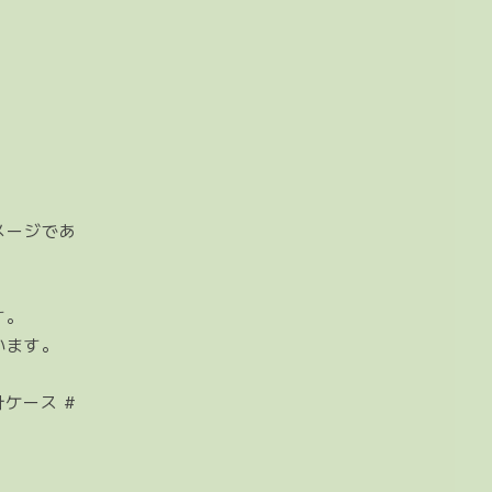
メージであ
す。
います。
針ケース #