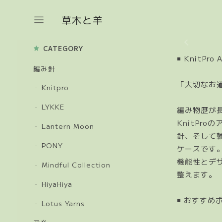
草木と羊
CATEGORY
◾️ KnitP
編み針
「大切なお
Knitpro
LYKKE
編み物歴が
KnitPr
Lantern Moon
針、そして
PONY
ケースです
機能性とデ
Mindful Collection
整えます。
HiyaHiya
◾️ おすすめ
Lotus Yarns