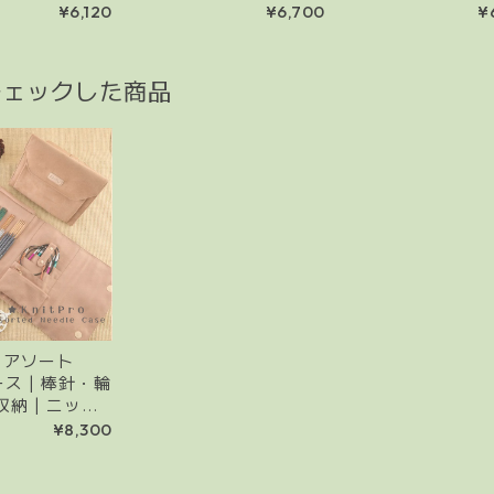
22ポケット | ニットプロ
収納 | ニットプロ 
¥6,120
¥6,700
¥
クレイ アースカラー 整理
アースカラー 針先整
整頓 編み物道具入れ
み物道具入れ
チェックした商品
o】アソート
ス | 棒針・輪
納 | ニット
 コンパクト 編
¥8,300
れ