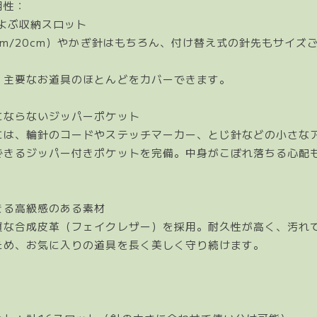
用性：
およぶ収納スロット
cm/20cm）やかぎ針はもちろん、付け替え式の針先もサイズ
、主要なお道具のほとんどをカバーできます。
にならないジッパーポケット
には、輪針のコードやステッチマーカー、とじ針などの小さな
できるジッパー付きポケットを完備。中身がこぼれ落ちる心配
きる高級感のある素材
質な合成皮革（フェイクレザー）を採用。耐久性が高く、汚れ
ため、お気に入りの道具を長く美しく守り続けます。