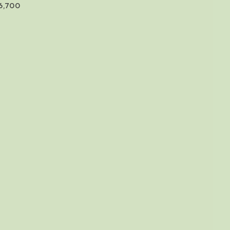
クレイ
6,700
理 編