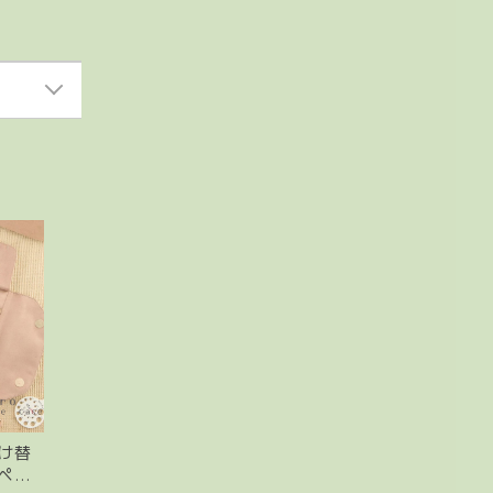
付け替
4ペア