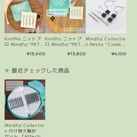
KnitPro ニットプ
KnitPro ニットプ
Mindful Collectio
ロ Mindful "PETIT
ロ Mindful ”PETIT
n Petite "Comb
E MIDI" 輪針セッ
E MINI ”輪針セッ
o"｜2"（5cm）&
¥15,400
¥13,800
¥4,100
ト｜マジックルー
ト｜靴下編みに最
3"（7.5cm）針先
プにも最適！2.00
適！2インチ&3イ
2本セット(2.00m
mm〜2.75mm 極
ンチ｜2.00mm〜
m~2.75mm)
最近チェックした商品
細糸用セット
2.75mm 非対称輪
針も作れる
Mindful Collectio
n 付け替え輪針
セット 「Affectio