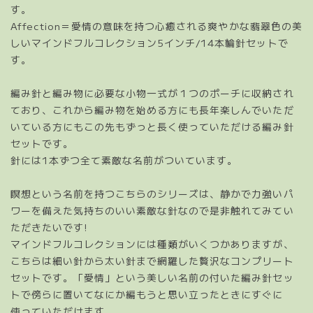
す。
Affection＝愛情の意味を持つ心癒される爽やかな翡翠色の美
しいマインドフルコレクション5インチ/14本輪針セットで
す。
編み針と編み物に必要な小物一式が１つのポーチに収納され
ており、これから編み物を始める方にも長年楽しんでいただ
いている方にもこの先もずっと長く使っていただける編み針
セットです。
針には1本ずつ全て素敵な名前がついています。
瞑想という名前を持つこちらのシリーズは、静かで力強いパ
ワーを備えた気持ちのいい素敵な針なので是非触れてみてい
ただきたいです!
マインドフルコレクションには種類がいくつかありますが、
こちらは細い針から太い針まで網羅した贅沢なコンプリート
セットです。「愛情」という美しい名前の付いた編み針セッ
トで傍らに置いてなにか編もうと思い立ったときにすぐに
使っていただけます。