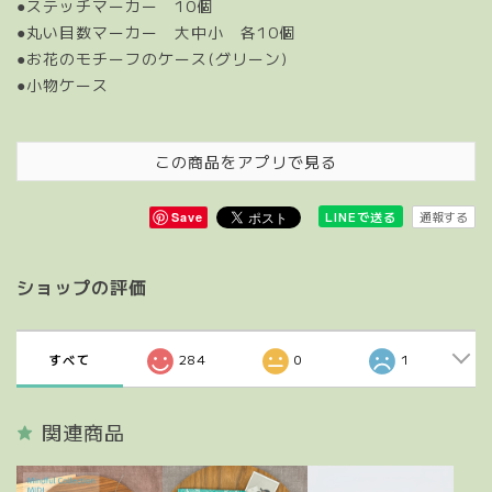
●ステッチマーカー 10個
●丸い目数マーカー 大中小 各10個
●お花のモチーフのケース(グリーン)
●小物ケース
この商品をアプリで見る
通報する
LINEで送る
Save
ショップの評価
すべて
284
0
1
関連商品